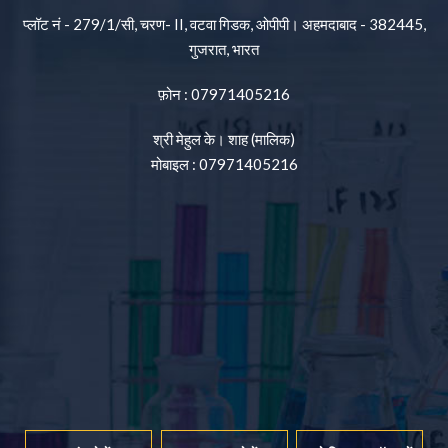
प्लॉट नं - 279/1/सी, चरण- II, वटवा गिडक, ओपीपी। अहमदाबाद - 382445,
गुजरात, भारत
फ़ोन :
07971405216
श्री मेहुल के। शाह
(
मालिक
)
मोबाइल :
07971405216