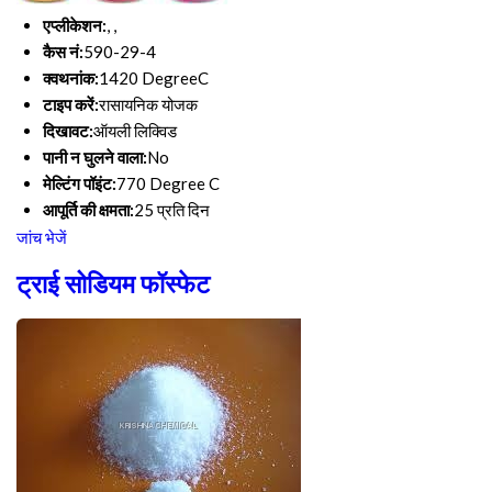
एप्लीकेशन:
, ,
कैस नं:
590-29-4
क्वथनांक:
1420 DegreeC
टाइप करें:
रासायनिक योजक
दिखावट:
ऑयली लिक्विड
पानी न घुलने वाला:
No
मेल्टिंग पॉइंट:
770 Degree C
आपूर्ति की क्षमता:
25 प्रति दिन
जांच भेजें
ट्राई सोडियम फॉस्फेट