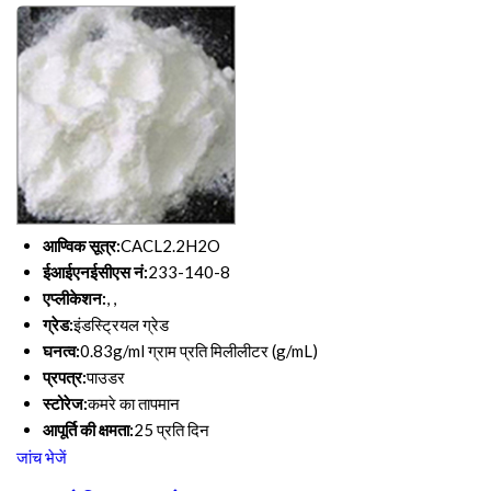
आण्विक सूत्र:
CACL2.2H2O
ईआईएनईसीएस नं:
233-140-8
एप्लीकेशन:
, ,
ग्रेड:
इंडस्ट्रियल ग्रेड
घनत्व:
0.83g/ml ग्राम प्रति मिलीलीटर (g/mL)
प्रपत्र:
पाउडर
स्टोरेज:
कमरे का तापमान
आपूर्ति की क्षमता:
25 प्रति दिन
जांच भेजें