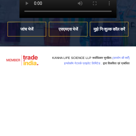
जांच भेजें
एसएमएस भेजें
मुझे निःशुल्क कॉल करें
KANHA LIFE SCIENCE LLP सर्वाधिकार सुरक्षित.
(उपयोग की शर्तें)
इन्फोकॉम नेटवर्क प्राइवेट लिमिटेड .
द्वारा विकसित एवं प्रबंधित