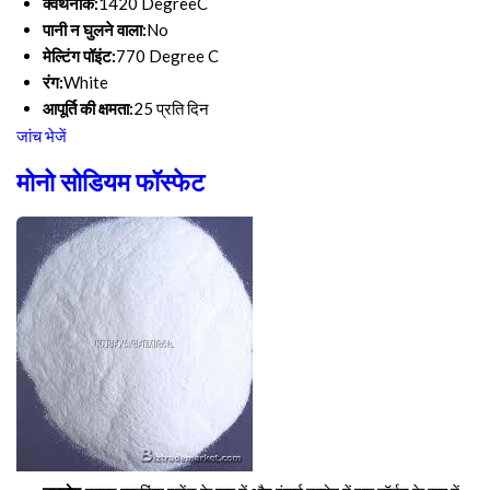
क्वथनांक:
1420 DegreeC
पानी न घुलने वाला:
No
मेल्टिंग पॉइंट:
770 Degree C
रंग:
White
आपूर्ति की क्षमता:
25 प्रति दिन
जांच भेजें
मोनो सोडियम फॉस्फेट