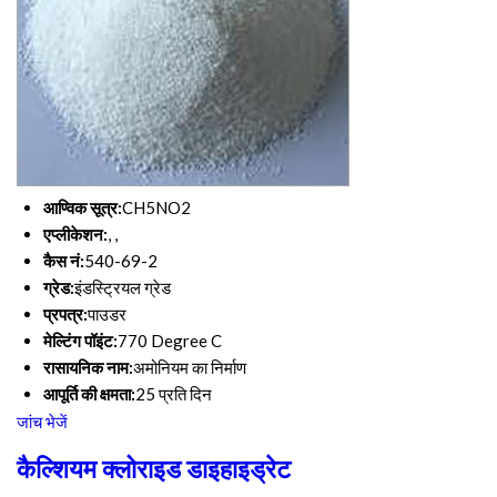
आण्विक सूत्र:
CH5NO2
एप्लीकेशन:
, ,
कैस नं:
540-69-2
ग्रेड:
इंडस्ट्रियल ग्रेड
प्रपत्र:
पाउडर
मेल्टिंग पॉइंट:
770 Degree C
रासायनिक नाम:
अमोनियम का निर्माण
आपूर्ति की क्षमता:
25 प्रति दिन
जांच भेजें
कैल्शियम क्लोराइड डाइहाइड्रेट