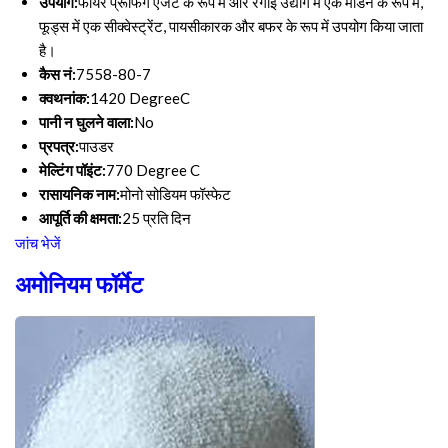
उपयोग:
फायर प्रूफिंग एजेंट के रूप में और रंगाई उद्योग में एक मॉर्डन के रूप में,
फूड्स में एक सीक्वेस्ट्रेंट, पायसीकारक और बफर के रूप में उपयोग किया जाता
है।
कैस नं:
7558-80-7
क्वथनांक:
1420 DegreeC
पानी न घुलने वाला:
No
प्रपत्र:
पाउडर
मेल्टिंग पॉइंट:
770 Degree C
रासायनिक नाम:
मोनो सोडियम फॉस्फेट
आपूर्ति की क्षमता:
25 प्रति दिन
जांच भेजें
अमोनियम फॉर्मेट