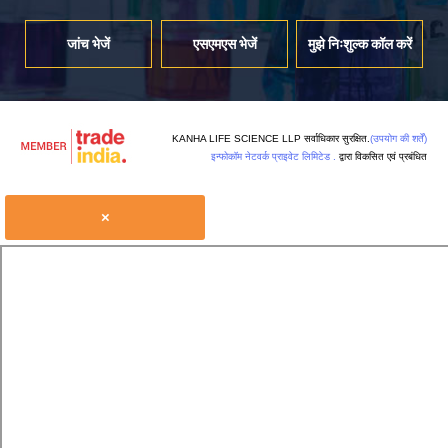
जांच भेजें
एसएमएस भेजें
मुझे निःशुल्क कॉल करें
KANHA LIFE SCIENCE LLP सर्वाधिकार सुरक्षित.
(उपयोग की शर्तें)
इन्फोकॉम नेटवर्क प्राइवेट लिमिटेड .
द्वारा विकसित एवं प्रबंधित
×