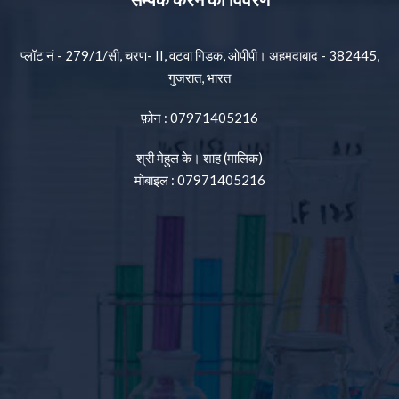
प्लॉट नं - 279/1/सी, चरण- II, वटवा गिडक, ओपीपी। अहमदाबाद - 382445,
गुजरात, भारत
फ़ोन :
07971405216
श्री मेहुल के। शाह
(
मालिक
)
मोबाइल :
07971405216