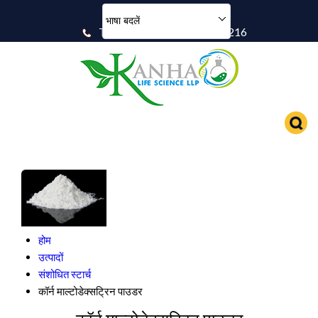
भाषा बदलें
Talk To Expert : 07971405216
होम
उत्पादों
संशोधित स्टार्च
कॉर्न माल्टोडेक्सट्रिन पाउडर